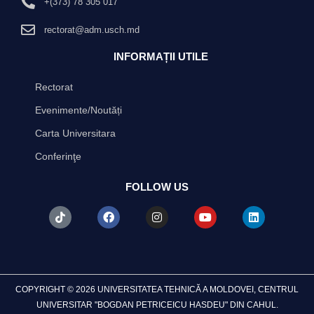
+(373) 78 305 017
rectorat@adm.usch.md
INFORMAȚII UTILE
Rectorat
Evenimente/Noutăți
Carta Universitara
Conferinţe
FOLLOW US
T
F
I
Y
L
i
a
n
o
i
k
c
s
u
n
t
e
t
t
k
o
b
a
u
e
k
o
g
b
d
o
r
e
i
k
a
n
COPYRIGHT © 2026 UNIVERSITATEA TEHNICĂ A MOLDOVEI, CENTRUL
m
UNIVERSITAR "BOGDAN PETRICEICU HASDEU" DIN CAHUL.