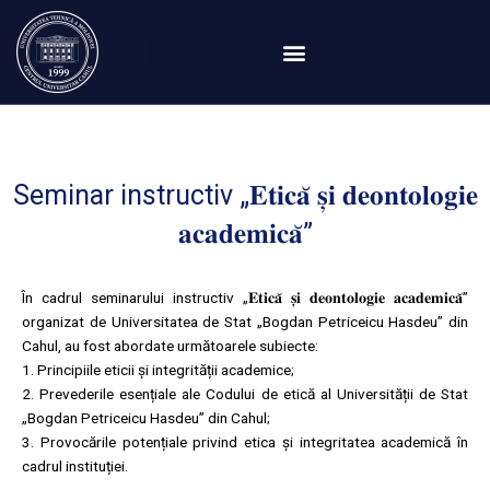
Перейти
к
содержимому
Seminar instructiv „𝐄𝐭𝐢𝐜𝐚̆ 𝐬̦𝐢 𝐝𝐞𝐨𝐧𝐭𝐨𝐥𝐨𝐠𝐢𝐞
𝐚𝐜𝐚𝐝𝐞𝐦𝐢𝐜𝐚̆”
În cadrul seminarului instructiv „𝐄𝐭𝐢𝐜𝐚̆ 𝐬̦𝐢 𝐝𝐞𝐨𝐧𝐭𝐨𝐥𝐨𝐠𝐢𝐞 𝐚𝐜𝐚𝐝𝐞𝐦𝐢𝐜𝐚̆”
organizat de Universitatea de Stat „Bogdan Petriceicu Hasdeu” din
Cahul, au fost abordate următoarele subiecte:
1. Principiile eticii și integrității academice;
2. Prevederile esențiale ale Codului de etică al Universității de Stat
„Bogdan Petriceicu Hasdeu” din Cahul;
3. Provocările potențiale privind etica și integritatea academică în
cadrul instituției.