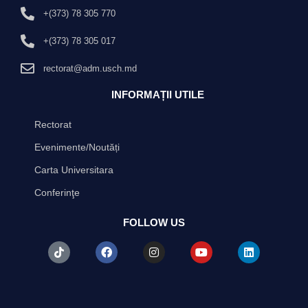
+(373) 78 305 770
+(373) 78 305 017
rectorat@adm.usch.md
INFORMAȚII UTILE
Rectorat
Evenimente/Noutăți
Carta Universitara
Conferinţe
FOLLOW US
T
F
I
Y
L
i
a
n
o
i
k
c
s
u
n
t
e
t
t
k
o
b
a
u
e
k
o
g
b
d