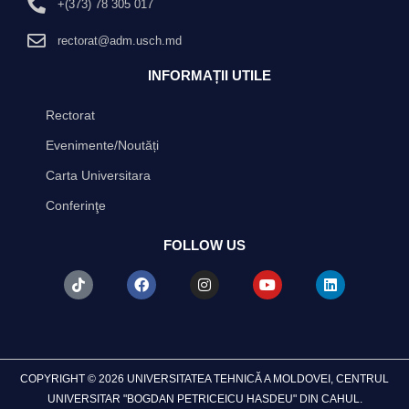
+(373) 78 305 017
rectorat@adm.usch.md
INFORMAȚII UTILE
Rectorat
Evenimente/Noutăți
Carta Universitara
Conferinţe
FOLLOW US
T
F
I
Y
L
i
a
n
o
i
k
c
s
u
n
t
e
t
t
k
o
b
a
u
e
k
o
g
b
d
o
r
e
i
k
a
n
COPYRIGHT © 2026 UNIVERSITATEA TEHNICĂ A MOLDOVEI, CENTRUL
m
UNIVERSITAR "BOGDAN PETRICEICU HASDEU" DIN CAHUL.