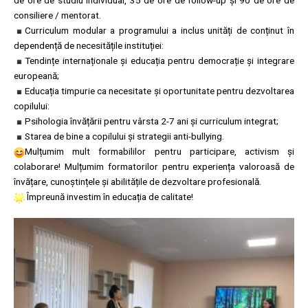
de ore de studiu individual, 35 de ore de follow-up și 90 de ore de
consiliere / mentorat.
Curriculum modular a programului a inclus unități de conținut în
dependență de necesitățile instituției:
Tendințe internaționale și educația pentru democrație și integrare
europeană;
Educația timpurie ca necesitate și oportunitate pentru dezvoltarea
copilului:
Psihologia învățării pentru vârsta 2-7 ani și curriculum integrat;
Starea de bine a copilului și strategii anti-bullying.
Mulțumim mult formabililor pentru participare, activism și
colaborare! Mulțumim formatorilor pentru experiența valoroasă de
învățare, cunoștințele și abilitățile de dezvoltare profesională.
Împreună investim în educația de calitate!