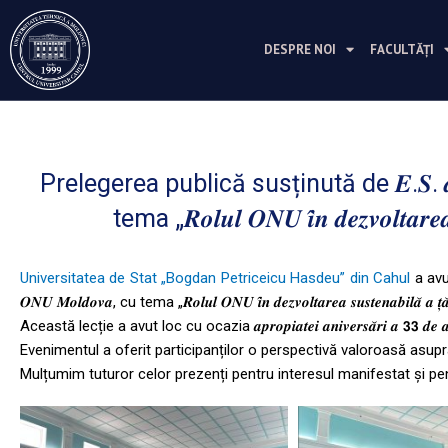
Перейти
к
DESPRE NOI
FACULTĂȚI
содержимому
Prelegerea publică susținută de 𝑬.𝑺. 𝒅𝒏𝒂 𝒀𝒆𝒔𝒊
tema „𝑹𝒐𝒍𝒖𝒍 𝑶𝑵𝑼 𝒊̂𝒏 𝒅𝒆𝒛𝒗𝒐𝒍𝒕𝒂𝒓𝒆𝒂 𝒔𝒖𝒔
Universitatea de Stat „Bogdan Petriceicu Hasdeu” din Cahul
a avut o
𝑶𝑵𝑼 𝑴𝒐𝒍𝒅𝒐𝒗𝒂, cu tema „𝑹𝒐𝒍𝒖𝒍 𝑶𝑵𝑼 𝒊̂𝒏 𝒅𝒆𝒛𝒗𝒐𝒍𝒕𝒂𝒓𝒆𝒂 𝒔𝒖𝒔𝒕𝒆𝒏𝒂𝒃𝒊𝒍𝒂̆ 𝒂 𝒕̦𝒂̆𝒓𝒊𝒊 
Această lecție a avut loc cu ocazia 𝒂𝒑𝒓𝒐𝒑𝒊𝒂𝒕𝒆𝒊 𝒂𝒏𝒊𝒗𝒆𝒓𝒔𝒂̆𝒓𝒊 𝒂 𝟯𝟯 𝒅𝒆 𝒂𝒏
Evenimentul a oferit participanților o perspectivă valoroasă asupr
Mulțumim tuturor celor prezenți pentru interesul manifestat și pen