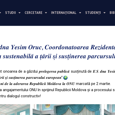
STUDII
CERCETARE
INTERNAȚIONAL
STUDENȚI
BI
𝒎 𝑶𝒓𝒖𝒄, 𝑪𝒐𝒐𝒓𝒅𝒐𝒏𝒂𝒕𝒐𝒂𝒓𝒆𝒂 𝑹𝒆𝒛𝒊𝒅𝒆𝒏𝒕
𝒕𝒆𝒏𝒂𝒃𝒊𝒍𝒂̆ 𝒂 𝒕̦𝒂̆𝒓𝒊𝒊 𝒔̦𝒊 𝒔𝒖𝒔𝒕̦𝒊𝒏𝒆𝒓𝒆𝒂 𝒑𝒂𝒓𝒄𝒖𝒓𝒔𝒖
noarea de a găzdui 𝒑𝒓𝒆𝒍𝒆𝒈𝒆𝒓𝒆𝒂 𝒑𝒖𝒃𝒍𝒊𝒄𝒂̆ susținută de 𝑬.𝑺. 𝒅𝒏𝒂 𝒀𝒆𝒔𝒊𝒎 𝑶𝒓𝒖
𝒔̦𝒊 𝒔𝒖𝒔𝒕̦𝒊𝒏𝒆𝒓𝒆𝒂 𝒑𝒂𝒓𝒄𝒖𝒓𝒔𝒖𝒍𝒖𝒊 𝒆𝒖𝒓𝒐𝒑𝒆𝒂𝒏”.
𝒊 𝒅𝒆 𝒍𝒂 𝒂𝒅𝒆𝒓𝒂𝒓𝒆𝒂 𝑹𝒆𝒑𝒖𝒃𝒍𝒊𝒄𝒊𝒊 𝑴𝒐𝒍𝒅𝒐𝒗𝒂 𝒍𝒂 𝑶𝑵𝑼 marcată pe 2 martie.
a angajamentului ONU în sprijinul Republicii Moldova și a procesului 
tru dialogul constructiv!