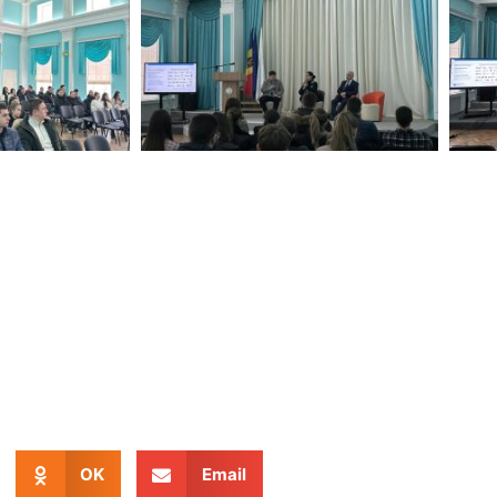
OK
Email