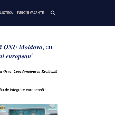
BLIOTECA
FUNCȚII VACANTE
̆ 𝑶𝑵𝑼 𝑴𝒐𝒍𝒅𝒐𝒗𝒂, cu
𝒍𝒖𝒊 𝒆𝒖𝒓𝒐𝒑𝒆𝒂𝒏”
, 𝑪𝒐𝒐𝒓𝒅𝒐𝒏𝒂𝒕𝒐𝒂𝒓𝒆𝒂 𝑹𝒆𝒛𝒊𝒅𝒆𝒏𝒕𝒂̆
său de integrare europeană.