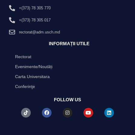
+(373) 78 305 770
+(373) 78 305 017
rectorat@adm.usch.md
INFORMAȚII UTILE
Rectorat
Evenimente/Noutăți
Carta Universitara
Conferinţe
FOLLOW US
T
F
I
Y
L
i
a
n
o
i
k
c
s
u
n
t
e
t
t
k
o
b
a
u
e
k
o
g
b
d