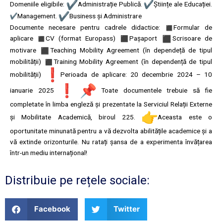
Domeniile eligibile:
Administrație Publică.
Științe ale Educației.
Management.
Business și Administrare
Documente necesare pentru cadrele didactice:
Formular de
aplicare
CV (format Europass)
Pașaport
Scrisoare de
motivare
Teaching Mobility Agreement (în dependeță de tipul
mobilității)
Training Mobility Agreement (în dependență de tipul
mobilității)
Perioada de aplicare: 20 decembrie 2024 – 10
ianuarie 2025
Toate documentele trebuie să fie
completate în limba engleză și prezentate la Serviciul Relații Externe
și Mobilitate Academică, biroul 225.
Aceasta este o
oportunitate minunată pentru a vă dezvolta abilitățile academice și a
vă extinde orizonturile. Nu ratați șansa de a experimenta învățarea
într-un mediu internațional!
Distribuie pe rețele sociale:
Facebook
Twitter