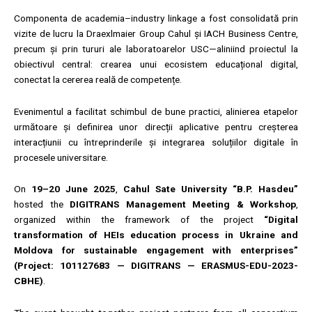
Componenta de academia–industry linkage a fost consolidată prin
vizite de lucru la Draexlmaier Group Cahul și IACH Business Centre,
precum și prin tururi ale laboratoarelor USC—aliniind proiectul la
obiectivul central: crearea unui ecosistem educațional digital,
conectat la cererea reală de competențe.
Evenimentul a facilitat schimbul de bune practici, alinierea etapelor
următoare și definirea unor direcții aplicative pentru creșterea
interacțiunii cu întreprinderile și integrarea soluțiilor digitale în
procesele universitare.
On
19–20 June 2025
,
Cahul Sate University
“B.P. Hasdeu”
hosted the
DIGITRANS Management Meeting & Workshop
,
organized within the framework of the project
“Digital
transformation of HEIs education process in Ukraine and
Moldova for sustainable engagement with enterprises”
(Project: 101127683 — DIGITRANS — ERASMUS-EDU-2023-
CBHE)
.