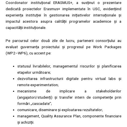
Coordonator instituțional ERASMUS+, a susținut o prezentare
dedicată proiectelor Erasmus+ implementate în USC, evidențiind
experiența instituției în gestionarea inițiativelor internaționale și
impactul acestora asupra calității programelor academice și a
capacității instituționale.
Pe parcursul celor două zile de lucru, partenerii consorțiului au
evaluat guvernanța proiectului și progresul pe Work Packages
(WP2–WP6), cu accent pe:
statusul livrabilelor, managementul riscurilor și planificarea
etapelor următoare;
dezvoltarea infrastructurii digitale pentru virtual labs și
remote experimentation;
mecanisme de implicare a stakeholderilor
(angajatori/studenți) și transfer intern de competențe prin
formări „cascadate”;
comunicare, diseminare și exploatarea rezultatelor;
management, Quality Assurance Plan, componente financiare
și achiziții.