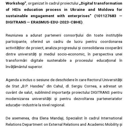
Workshop”
, organizat în cadrul proiectului
„Digital transformation
of HEIs education process in Ukraine and Moldova for
sustainable engagement with enterprises” (101127683 —
DIGITRANS — ERASMUS-EDU-2023-CBHE)
.
Reuniunea a adunat partenerii consorțiului din toate instituțiile
participante, oferind un cadru de lucru pentru coordonarea
activităților de proiect, analiza progresului și consolidarea cooperării
dintre universități și mediul socio-economic, în perspectiva unei
transformări digitale sustenabile a procesului educațional în
învățământul superior.
Agenda a inclus o sesiune de deschidere în care Rectorul Universității
de Stat „B.P. Hasdeu” din Cahul, dl. Sergiu Cornea, a adresat un
cuvânt de salut, subliniind importanța proiectului DIGITRANS pentru
modernizarea universității și pentru dezvoltarea parteneriatelor
educație–industrie la nivel regional.
De asemenea, dna Elena Mandaji, Specialist în cadrul International
Relations Department on External Relations and Academic Mobility și