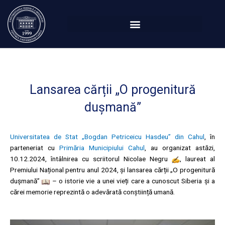
Перейти
к
содержимому
Lansarea cărții „O progenitură
dușmană”
Universitatea de Stat „Bogdan Petriceicu Hasdeu” din Cahul
, în
parteneriat cu
Primăria Municipiului Cahul
, au organizat astăzi,
10.12.2024, întâlnirea cu scriitorul Nicolae Negru
, laureat al
Premiului Național pentru anul 2024, și lansarea cărții „O progenitură
dușmană”
– o istorie vie a unei vieți care a cunoscut Siberia și a
cărei memorie reprezintă o adevărată conștiință umană.