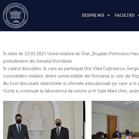
Перейти
к
DESPRE NOI
FACULTĂȚI
содержимому
În data de 25.03.2021 Universitatea de Stat „Bogdan Petriceicu Hasd
pretudindeni din Senatul României.
În cadrul discuțiilor, la care au participat Dnii Vlad Cubreacov, Serg
consolidării relațiilor dintre universitățile din România și cele din R
Au fost discutate obiectivele și ofertele educaționale pe care și le
Vizita a continuat la laboratorul de istorie și în Sala Marii Uniri, 