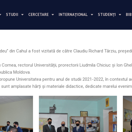
STUDII
CERCETARE
INTERNAȚIONAL
STUDENȚI
BI
eu” din Cahul a fost vizitată de către Claudiu Richard Târziu, președ
iu Cornea, rectorul Universității, prorectorii Liudmila Chiciuc și Ion 
epublica Moldova.
 propune Universitatea pentru anul de studii 2021-2022, în contextul a
unde sunt amplasate hărți și materiale didactice, dedicate marelui eveni