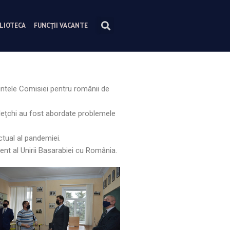
BLIOTECA
FUNCȚII VACANTE
intele Comisiei pentru românii de
Ghelețchi au fost abordate problemele
ctual al pandemiei.
ment al Unirii Basarabiei cu România.