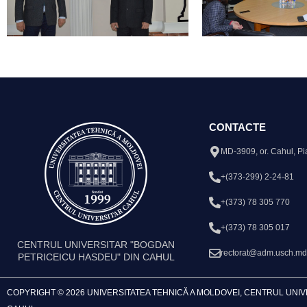
CONTACTE
MD-3909, or. Cahul, Pi
+(373-299) 2-24-81
+(373) 78 305 770
+(373) 78 305 017
CENTRUL UNIVERSITAR "BOGDAN
rectorat@adm.usch.md
PETRICEICU HASDEU" DIN CAHUL
COPYRIGHT © 2026 UNIVERSITATEA TEHNICĂ A MOLDOVEI, CENTRUL UNI