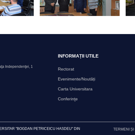
INFORMAȚII UTILE
aţa Independenţei, 1
Rectorat
Evenimente/Noutăți
Carta Universitara
Conferinţe
VERSITAR "BOGDAN PETRICEICU HASDEU" DIN
TERMENI ȘI 