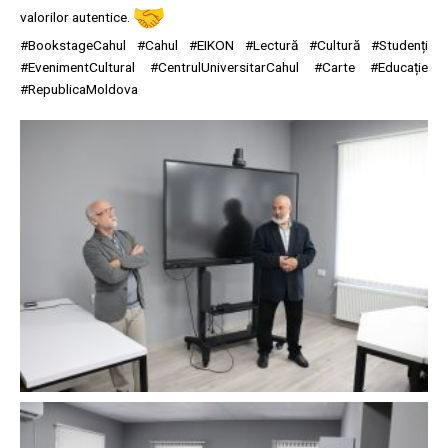
valorilor autentice.
#BookstageCahul #Cahul #EIKON #Lectură #Cultură #Studenți
#EvenimentCultural #CentrulUniversitarCahul #Carte #Educație
#RepublicaMoldova