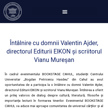
Перейти
к
содержимому
Întâlnire cu domnii Valentin Ajder,
directorul Editurii EIKON și scriitorul
Vianu Mureșan
În cadrul evenimentului BOOKSTAGE CAHUL, studenții Centrului
Universitar „Bogdan Petriceicu Hasdeu” din Cahul au avut
oportunitatea de a participa la o întâlnire cu domnii Valentin Ajder,
directorul Editurii EIKON și scriitorul Vianu Mureșan. Întilnirea a oferit
un prilej valoros de dialog despre cultură, literatură, filosofie și
importanța lecturii în formarea tinerilor. Evenimentul BOOKSTAGE
CAHUL va aduce mai aproape comunitatea de universul cărților și al