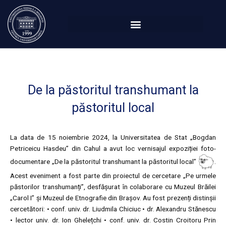
Перейти
к
содержимому
De la păstoritul transhumant la
păstoritul local
La data de 15 noiembrie 2024, la Universitatea de Stat „Bogdan
Petriceicu Hasdeu” din Cahul a avut loc vernisajul expoziției foto-
documentare „De la păstoritul transhumant la păstoritul local”
.
Acest eveniment a fost parte din proiectul de cercetare „Pe urmele
păstorilor transhumanți”, desfășurat în colaborare cu Muzeul Brăilei
„Carol I” și Muzeul de Etnografie din Brașov. Au fost prezenți distinșii
cercetători: • conf. univ. dr. Liudmila Chiciuc • dr. Alexandru Stănescu
• lector univ. dr. Ion Ghelețchi • conf. univ. dr. Costin Croitoru Prin