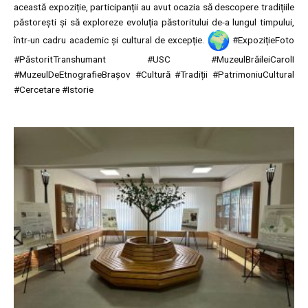
această expoziție, participanții au avut ocazia să descopere tradițiile
păstorești și să exploreze evoluția păstoritului de-a lungul timpului,
într-un cadru academic și cultural de excepție.
#ExpozițieFoto
#PăstoritTranshumant #USC #MuzeulBrăileiCarolI
#MuzeulDeEtnografieBrașov #Cultură #Tradiții #PatrimoniuCultural
#Cercetare #Istorie