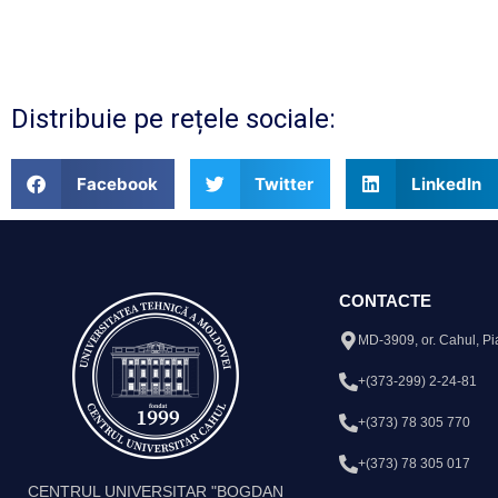
Distribuie pe rețele sociale:
Facebook
Twitter
LinkedIn
CONTACTE
MD-3909, or. Cahul, Pi
+(373-299) 2-24-81
+(373) 78 305 770
+(373) 78 305 017
CENTRUL UNIVERSITAR "BOGDAN