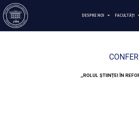
Перейти
к
DESPRE NOI
FACULTĂȚI
содержимому
CONFERI
,,ROLUL ȘTIINȚEI ÎN REF