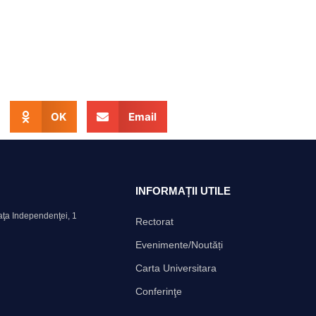
OK
Email
INFORMAȚII UTILE
aţa Independenţei, 1
Rectorat
Evenimente/Noutăți
Carta Universitara
Conferinţe