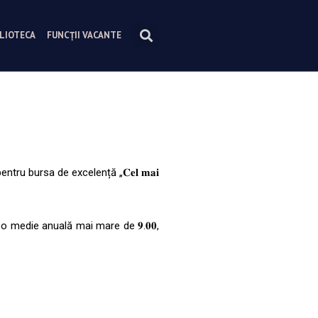
BLIOTECA
FUNCȚII VACANTE
ru bursa de excelență „𝐂𝐞𝐥 𝐦𝐚𝐢
u o medie anuală mai mare de 𝟗.𝟎𝟎,