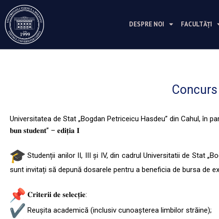
Перейти
к
DESPRE NOI
FACULTĂȚI
содержимому
Concurs „𝐂𝐞
Universitatea de Stat „Bogdan Petriceicu Hasdeu” din Cahul, în par
𝐛𝐮𝐧 𝐬𝐭𝐮𝐝𝐞𝐧𝐭” – 𝐞𝐝𝐢𝐭̦𝐢𝐚 𝐈
Studenții anilor II, III și IV, din cadrul Universitatii de Stat
sunt invitați să depună dosarele pentru a beneficia de bursa de excelenț
𝐂𝐫𝐢𝐭𝐞𝐫𝐢𝐢 𝐝𝐞 𝐬𝐞𝐥𝐞𝐜𝐭̦𝐢𝐞:
Reușita academică (inclusiv cunoașterea limbilor străine);