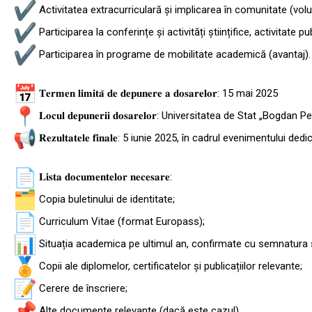
Activitatea extracurriculară și implicarea în comunitate (volun
Participarea la conferințe și activități științifice, activitate pub
Participarea în programe de mobilitate academică (avantaj).
𝐓𝐞𝐫𝐦𝐞𝐧 𝐥𝐢𝐦𝐢𝐭𝐚̆ 𝐝𝐞 𝐝𝐞𝐩𝐮𝐧𝐞𝐫𝐞 𝐚 𝐝𝐨𝐬𝐚𝐫𝐞𝐥𝐨𝐫: 15 mai 2025
𝐋𝐨𝐜𝐮𝐥 𝐝𝐞𝐩𝐮𝐧𝐞𝐫𝐢𝐢 𝐝𝐨𝐬𝐚𝐫𝐞𝐥𝐨𝐫: Universitatea de St
𝐑𝐞𝐳𝐮𝐥𝐭𝐚𝐭𝐞𝐥𝐞 𝐟𝐢𝐧𝐚𝐥𝐞: 5 iunie 2025, în cadrul evenimentului de
𝐋𝐢𝐬𝐭𝐚 𝐝𝐨𝐜𝐮𝐦𝐞𝐧𝐭𝐞𝐥𝐨𝐫 𝐧𝐞𝐜𝐞𝐬𝐚𝐫𝐞:
Copia buletinului de identitate;
Curriculum Vitae (format Europass);
Situația academica pe ultimul an, confirmate cu semnatura si 
Copii ale diplomelor, certificatelor și publicațiilor relevante;
Cerere de înscriere;
Alte documente relevante (dacă este cazul).