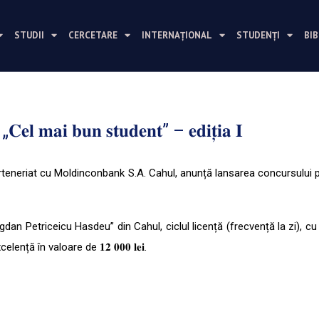
STUDII
CERCETARE
INTERNAȚIONAL
STUDENȚI
BI
 𝐦𝐚𝐢 𝐛𝐮𝐧 𝐬𝐭𝐮𝐝𝐞𝐧𝐭” – 𝐞𝐝𝐢𝐭̦𝐢𝐚 𝐈
teneriat cu Moldinconbank S.A. Cahul, anunță lansarea concursului pent
 „Bogdan Petriceicu Hasdeu” din Cahul, ciclul licență (frecvență la zi), c
ă în valoare de 𝟏𝟐 𝟎𝟎𝟎 𝐥𝐞𝐢.