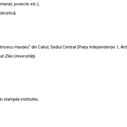
tariat, proiecte etc.);
licistică;
at „Bogdan Petriceicu Hasdeu” din Cahul, Sediul Central (Piața Independenței 1,
dicat Zilei Universității.
stampila institutiei;