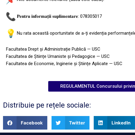
𝐏𝐞𝐧𝐭𝐫𝐮 𝐢𝐧𝐟𝐨𝐫𝐦𝐚𝐭̦𝐢𝐢 𝐬𝐮𝐩𝐥𝐢𝐦𝐞𝐧𝐭𝐚𝐫𝐞: 078305017
Nu rata această oportunitate de a-ți evidenția performanțel
Facultatea Drept și Administrație Publică — USC
Facultatea de Științe Umaniste și Pedagogice — USC
Facultatea de Economie, Inginerie și Științe Aplicate — USC
REGULAMENTUL Concursului privind 
Distribuie pe rețele sociale:
Facebook
Twitter
LinkedIn