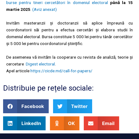
burse pentru tineri cercetători în domeniul electoral
până la 15
martie 2025
.
(Aviz anexat)
Invităm masteranzii și doctoranzii să aplice împreună cu
coordonatorii săi pentru a efectua cercetări și elabora studii în
domeniul electoral. Bursa constituie 5 000 lei pentru tânăr cercetător
și 5 000 lei pentru coordonatorul științific.
De asemenea vă invităm la cooperare cu revista de analiză, teorie și
cercetare
Digest electoral
.
Apel articole
https://cicde.md/
call-for-papers/
Distribuie pe rețele sociale:
Facebook
Twitter
LinkedIn
OK
Email