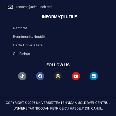
rectorat@adm.usch.md
INFORMAȚII UTILE
Rectorat
Evenimente/Noutăți
Carta Universitara
Conferinţe
FOLLOW US
T
F
I
Y
L
i
a
n
o
i
k
c
s
u
n
t
e
t
t
k
o
b
a
u
e
k
o
g
b
d
o
r
e
i
k
a
n
COPYRIGHT © 2026 UNIVERSITATEA TEHNICĂ A MOLDOVEI, CENTRUL
m
UNIVERSITAR "BOGDAN PETRICEICU HASDEU" DIN CAHUL.