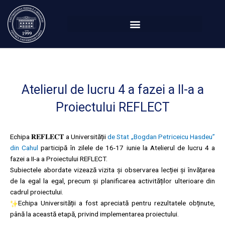
Перейти
к
содержимому
Atelierul de lucru 4 a fazei a II-a a
Proiectului REFLECT
Echipa 𝐑𝐄𝐅𝐋𝐄𝐂𝐓 a Universității
de Stat „Bogdan Petriceicu Hasdeu”
din Cahul
participă în zilele de 16-17 iunie la Atelierul de lucru 4 a
fazei a II-a a Proiectului REFLECT.
Subiectele abordate vizează vizita și observarea lecției și învățarea
de la egal la egal, precum și planificarea activităților ulterioare din
cadrul proiectului.
Echipa Universității a fost apreciată pentru rezultatele obținute,
până la această etapă, privind implementarea proiectului.