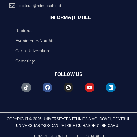
rectorat@adm.usch.md
INFORMAȚII UTILE
Rectorat
Evenimente/Noutăți
Carta Universitara
Conferinţe
FOLLOW US
T
F
I
Y
L
i
a
n
o
i
k
c
s
u
n
t
e
t
t
k
o
b
a
u
e
k
o
g
b
d
o
r
e
i
k
a
n
COPYRIGHT © 2026 UNIVERSITATEA TEHNICĂ A MOLDOVEI, CENTRUL
m
UNIVERSITAR "BOGDAN PETRICEICU HASDEU" DIN CAHUL.
TERMENI ȘI CONDIȚII
|
CONTACTE