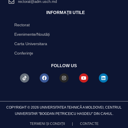
rectorat@adm.usch.md
INFORMAȚII UTILE
Rectorat
Evenimente/Noutăți
Carta Universitara
Conferinţe
FOLLOW US
T
F
I
Y
L
i
a
n
o
i
k
c
s
u
n
t
e
t
t
k
o
b
a
u
e
k
o
g
b
d
o
r
e
i
k
a
n
COPYRIGHT © 2026 UNIVERSITATEA TEHNICĂ A MOLDOVEI, CENTRUL
m
UNIVERSITAR "BOGDAN PETRICEICU HASDEU" DIN CAHUL.
TERMENI ȘI CONDIȚII
|
CONTACTE