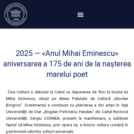
Перейти
к
содержимому
2025 — «Anul Mihai Eminescu»
aniversarea a 175 de ani de la nașterea
marelui poet
Ziua Culturii a debutat la Cahul cu depunerea de flori la bustul lui
Mihai Eminescu, situat pe Aleea Palatului de Cultură „Nicolae
Botgros”. Evenimentul a continuat cu plantarea a doi arțari în fața
Universității de Stat „Bogdan Petriceicu Hasdeu” din Cahul Rectorul
Universității, Sergiu CORNEA, prezent la manifestare, a subliniat
faptul că Mihai Eminescu, prin opera sa, a înscris cultura română în
patrimoniul valorilor culturii universale.