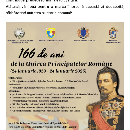
contribuției predecesorilor la evoluția țării.
Alăturați-vă nouă pentru a marca împreună această zi deosebită,
sărbătorind unitatea și istoria comună!