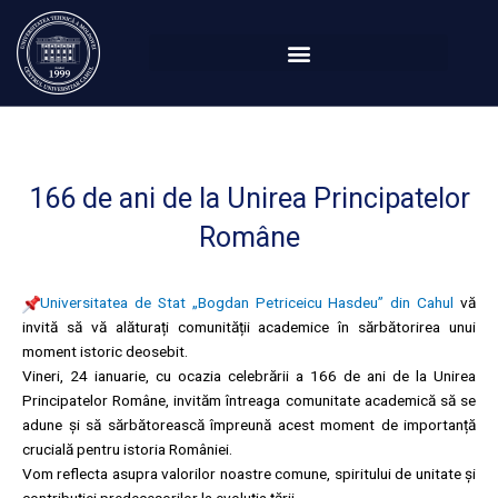
Перейти
к
содержимому
166 de ani de la Unirea Principatelor
Române
Universitatea de Stat „Bogdan Petriceicu Hasdeu” din Cahul
vă
invită să vă alăturați comunității academice în sărbătorirea unui
moment istoric deosebit.
Vineri, 24 ianuarie, cu ocazia celebrării a 166 de ani de la Unirea
Principatelor Române, invităm întreaga comunitate academică să se
adune și să sărbătorească împreună acest moment de importanță
crucială pentru istoria României.
Vom reflecta asupra valorilor noastre comune, spiritului de unitate și