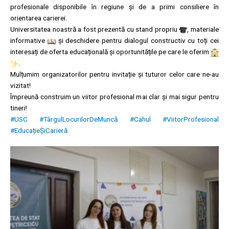
profesionale disponibile în regiune și de a primi consiliere în
orientarea carierei.
Universitatea noastră a fost prezentă cu stand propriu
, materiale
informative
și deschidere pentru dialogul constructiv cu toți cei
interesați de oferta educațională și oportunitățile pe care le oferim
.
Mulțumim organizatorilor pentru invitație și tuturor celor care ne-au
vizitat!
Împreună construim un viitor profesional mai clar și mai sigur pentru
tineri!
#USC
#TârgulLocurilorDeMuncă
#Cahul
#ViitorProfesional
#EducațieȘiCarieră