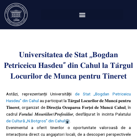
Перейти
к
содержимому
𝐔𝐧𝐢𝐯𝐞𝐫𝐬𝐢𝐭𝐚𝐭𝐞𝐚 𝐝𝐞 𝐒𝐭𝐚𝐭 ,,𝐁𝐨𝐠𝐝𝐚𝐧
𝐏𝐞𝐭𝐫𝐢𝐜𝐞𝐢𝐜𝐮 𝐇𝐚𝐬𝐝𝐞𝐮” 𝐝𝐢𝐧 𝐂𝐚𝐡𝐮𝐥 𝐥𝐚 𝐓𝐚̂𝐫𝐠𝐮𝐥
𝐋𝐨𝐜𝐮𝐫𝐢𝐥𝐨𝐫 𝐝𝐞 𝐌𝐮𝐧𝐜𝐚 𝐩𝐞𝐧𝐭𝐫𝐮 𝐓𝐢𝐧𝐞𝐫𝐞𝐭
Astăzi, reprezentanții Universității
de Stat „Bogdan Petriceicu
Hasdeu” din Cahul
au participat la 𝐓𝐚̂𝐫𝐠𝐮𝐥 𝐋𝐨𝐜𝐮𝐫𝐢𝐥𝐨𝐫 𝐝𝐞 𝐌𝐮𝐧𝐜𝐚̆ 𝐩𝐞𝐧𝐭𝐫𝐮
𝐓𝐢𝐧𝐞𝐫𝐞𝐭, organizat de 𝐃𝐢𝐫𝐞𝐜𝐭̦𝐢𝐚 𝐎𝐜𝐮𝐩𝐚𝐫𝐞𝐚 𝐅𝐨𝐫𝐭̦𝐞𝐢 𝐝𝐞 𝐌𝐮𝐧𝐜𝐚̆ 𝐂𝐚𝐡𝐮𝐥, în
cadrul 𝑭𝒐𝒓𝒖𝒍𝒖𝒊 𝑴𝒆𝒔𝒆𝒓𝒊𝒊𝒍𝒐𝒓/𝑷𝒓𝒐𝒇𝒆𝒔𝒊𝒊𝒍𝒐𝒓, desfășurat în incinta Palatului
de Cultură „N.Botgros” din Cahul
.
Evenimentul a oferit tinerilor o oportunitate valoroasă de a
interacționa direct cu angajatori locali, de a descoperi perspectivele