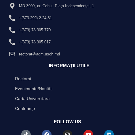
MD-3909, or. Cahul, Piaţa Independenţei, 1
+(373-299) 2-24-81
+(373) 78 305 770
+(373) 78 305 017
rectorat@adm.usch.md
INFORMAȚII UTILE
Rectorat
Evenimente/Noutăți
Carta Universitara
Conferinţe
FOLLOW US
T
F
I
Y
L